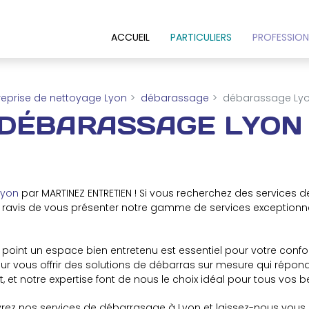
ACCUEIL
PARTICULIERS
PROFESSION
reprise de nettoyage Lyon
débarassage
débarassage Ly
DÉBARASSAGE LYON
Lyon
par MARTINEZ ENTRETIEN ! Si vous recherchez des services d
 ravis de vous présenter notre gamme de services exceptionne
point un espace bien entretenu est essentiel pour votre conf
r vous offrir des solutions de débarras sur mesure qui répond
nt, et notre expertise font de nous le choix idéal pour tous vo
uvrez nos services de débarrasage à Lyon et laissez-nous vo