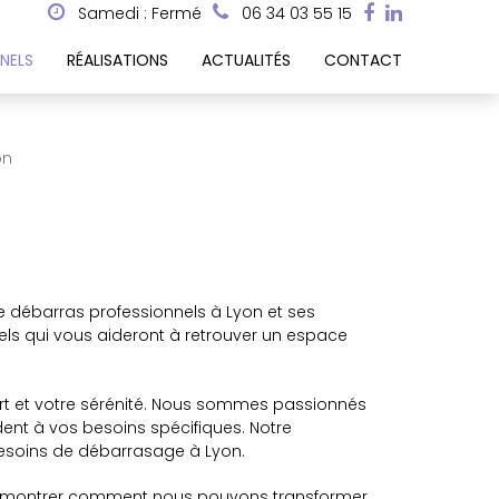
Samedi : Fermé
06 34 03 55 15
NELS
RÉALISATIONS
ACTUALITÉS
CONTACT
on
e débarras professionnels à Lyon et ses
ls qui vous aideront à retrouver un espace
ort et votre sérénité. Nous sommes passionnés
ent à vos besoins spécifiques. Notre
s besoins de débarrasage à Lyon.
us montrer comment nous pouvons transformer