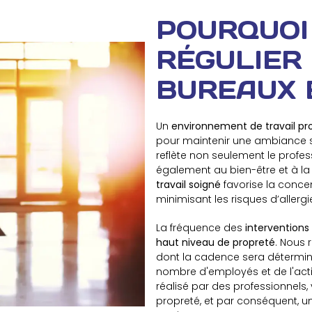
POURQUOI
RÉGULIER
BUREAUX 
Un
environnement de travail pr
pour maintenir une ambiance s
reflète non seulement le profe
également au bien-être et à la
travail soigné
favorise la concentr
minimisant les risques d’aller
La fréquence des
interventions
haut niveau de propreté
. Nous 
dont la cadence sera déterminée
nombre d'employés et de l'acti
réalisé par des professionnels
propreté, et par conséquent, u